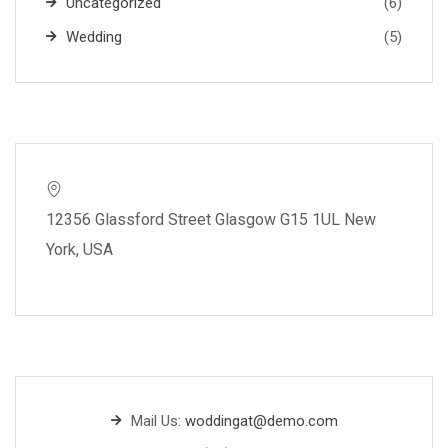
Uncategorized
(6)
Wedding
(5)
12356 Glassford Street Glasgow G15 1UL New
York, USA
Mail Us:
woddingat@demo.com